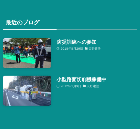
最近のブログ
防災訓練への参加
2018年8月26日
天野建設
小型路面切削機稼働中
2012年1月9日
天野建設
MENU